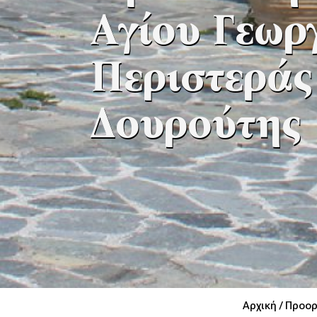
Αγίου Γεωρ
Περιστεράς
Δουρούτης
Αρχική /
Προορ