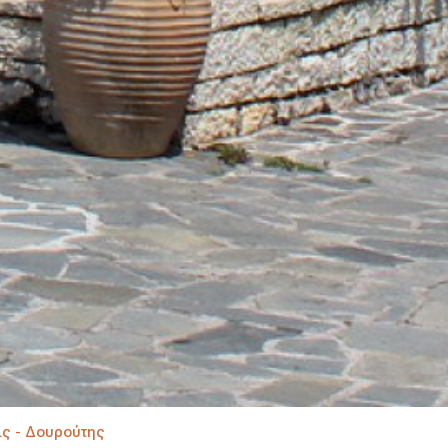
άς - Δουρούτης