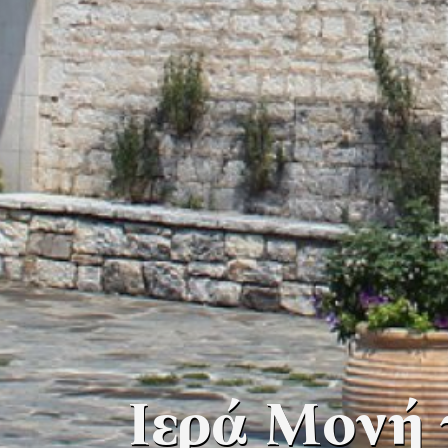
Ιερά Μονή 