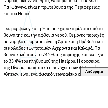
Νομούς: Ιωάννινα, Άρτα, Θεσπρωτία και Πρέβεζα.
Τα Ιωάννινα είναι η πρωτεύουσα της Περιφέρειας
και του Νομού.
Γεωμορφολογικά, η Ήπειρος χαρακτηρίζεται από τα
βουνά της και την αφθονία νερού. Οι μόνες περιοχές
με χαμηλό υψόμετρο είναι η Άρτα και η Πρέβεζα και
οι κοιλάδες των ποταμών Αχέροντα και Καλαμά. Τα
βουνά καλύπτουν το 74.2% της περιοχής και εκεί ζει
το 33.4% του πληθυσμού της Ηπείρου. Η οροσειρά
της Πίνδου, ουσιαστικά η συνέχεια των Αλβανικών
Απόρρητο
Άλπεων, είναι ένα φυσικό γεωγραφικό σύνορο
μεταξύ της Ηπείρου, της Δυτικής Μακεδονίας και
της Θεσσαλίας.
Η έκταση της περιοχής είναι, κατά 14% αγροτική,