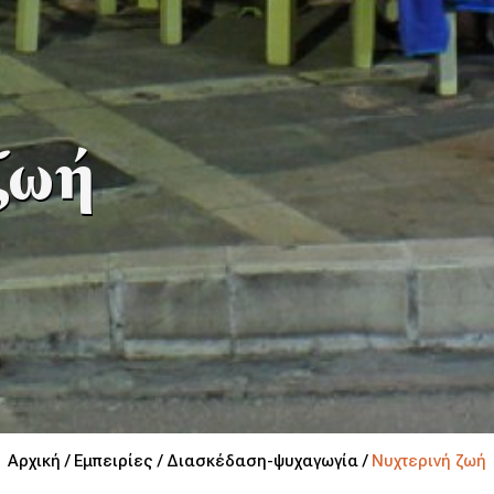
ζωή
Αρχική /
Εμπειρίες /
Διασκέδαση-ψυχαγωγία /
Νυχτερινή ζωή