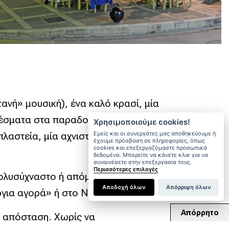
ανή» μουσική), ένα καλό κρασί, μία
εδέσματα στα παραδοσιακά
Χρησιμοποιούμε cookies!
Εμείς και οι συνεργάτες μας αποθηκεύουμε ή
λαστεία, μία αχνιστή, λαχταριστή,
έχουμε πρόσβαση σε πληροφορίες, όπως
cookies και επεξεργαζόμαστε προσωπικά
δεδομένα. Μπορείτε να κάνετε κλικ για να
συναινέσετε στην επεξεργασία τους.
Περισσότερες επιλογές
ε πολυσύχναστο ή απόμερο πεζόδρομο
Αποδοχή όλων
Απόρριψη όλων
ργια αγορά» ή στο Νησί.
Απόρρητο
λη απόσταση. Χωρίς να