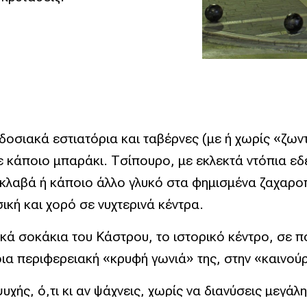
οσιακά εστιατόρια και ταβέρνες (με ή χωρίς «ζωντ
ε κάποιο μπαράκι. Τσίπουρο, με εκλεκτά ντόπια 
ακλαβά ή κάποιο άλλο γλυκό στα φημισμένα ζαχαροπ
ική και χορό σε νυχτερινά κέντρα.
φικά σοκάκια του Κάστρου, το ιστορικό κέντρο, σ
οια περιφερειακή «κρυφή γωνιά» της, στην «καινού
χής, ό,τι κι αν ψάχνεις, χωρίς να διανύσεις μεγά