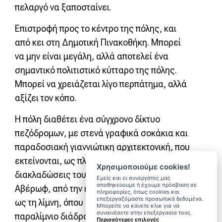
πελαργό να ξαποσταίνει.
Επιστροφή προς το κέντρο της πόλης, και
από κει στη Δημοτική Πινακοθήκη. Μπορεί
να μην είναι μεγάλη, αλλά αποτελεί ένα
σημαντικό πολιτιστικό κύτταρο της πόλης.
Μπορεί να χρειάζεται λίγο περπάτημα, αλλά
αξίζει τον κόπο.
Η πόλη διαθέτει ένα σύγχρονο δίκτυο
πεζόδρομων, με στενά γραφικά σοκάκια και
παραδοσιακή γιαννιώτικη αρχιτεκτονική, που
εκτείνονται, ως πλακόστρωτες
Χρησιμοποιούμε cookies!
διακλαδώσεις του οδικού κορμού της οδού
Εμείς και οι συνεργάτες μας
αποθηκεύουμε ή έχουμε πρόσβαση σε
Αβέρωφ, από την κεντρική πλατεία (Πύρρου)
πληροφορίες, όπως cookies και
επεξεργαζόμαστε προσωπικά δεδομένα.
ως τη λίμνη, όπου συναντά κανείς τον
Μπορείτε να κάνετε κλικ για να
συναινέσετε στην επεξεργασία τους.
παραλίμνιο διάδρομο πεζοπορίας και
Περισσότερες επιλογές