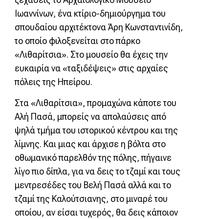
Ιωαννίνων, ένα κτίριο-δημιούργημα του
σπουδαίου αρχιτέκτονα Άρη Κωνσταντινίδη,
το οποίο φιλοξενείται στο πάρκο
«Λιθαρίτσια». Στο μουσείο θα έχεις την
ευκαιρία να «ταξιδέψεις» στις αρχαίες
πόλεις της Ηπείρου.
Στα «Λιθαρίτσια», προμαχώνα κάποτε του
Αλή Πασά, μπορείς να απολαύσεις από
ψηλά τμήμα του ιστορικού κέντρου και της
λίμνης. Και μιας και άρχισε η βόλτα στο
οθωμανικό παρελθόν της πόλης, πήγαινε
λίγο πιο δίπλα, για να δεις το τζαμί και τους
μεντρεσέδες του Βελή Πασά αλλά και το
τζαμί της Καλούτσιανης, στο μιναρέ του
οποίου, αν είσαι τυχερός, θα δεις κάποιον