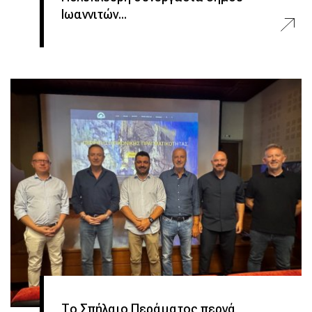
Ιωαννιτών...
Το Σπήλαιο Περάματος περνά