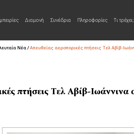
μπειρίες
Διαμονή
Συνέδρια
Πληροφορίες
Τι τρέχει;
λευταία Νέα /
Απευθείας αεροπορικές πτήσεις Τελ Αβίβ-Ιωάνν
κές πτήσεις Τελ Αβίβ-Ιωάννινα 