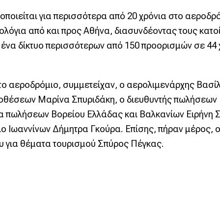
οποιείται για περισσότερα από 20 χρόνια στο αεροδρό
λόγια από και προς Αθήνα, διασυνδέοντας τους κατοί
ε ένα δίκτυο περισσότερων από 150 προορισμών σε 44 
το αεροδρόμιο, συμμετείχαν, ο αερολιμενάρχης Βασί
ποθέσεων Μαρίνα Σπυριδάκη, ο διευθυντής πωλήσεων 
α πωλήσεων Βορείου Ελλάδας και Βαλκανίων Ειρήνη Σ
 Ιωαννίνων Δήμητρα Γκούρα. Επίσης, πήραν μέρος, 
υ για θέματα τουρισμού Σπύρος Πέγκας.