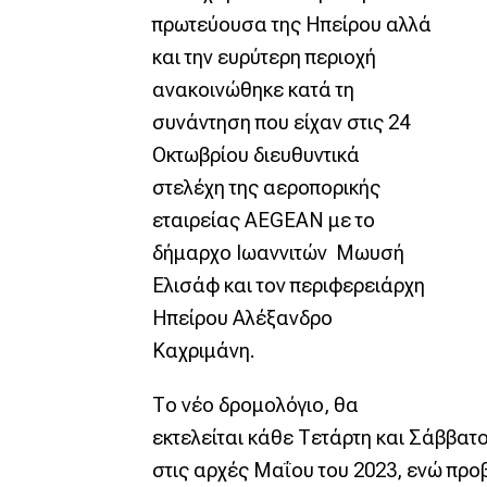
πρωτεύουσα της Ηπείρου αλλά
και την ευρύτερη περιοχή
ανακοινώθηκε κατά τη
συνάντηση που είχαν στις 24
Οκτωβρίου διευθυντικά
στελέχη της αεροπορικής
εταιρείας AEGEAN με το
δήμαρχο Ιωαννιτών Μωυσή
Ελισάφ και τον περιφερειάρχη
Ηπείρου Αλέξανδρο
Καχριμάνη.
Το νέο δρομολόγιο, θα
εκτελείται κάθε Τετάρτη και Σάββατ
στις αρχές Μαΐου του 2023, ενώ προβ