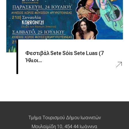
Φεστιβάλ Sete Sóis Sete Luas (7
Ήλιοι...
Τμήμα Τουρισμού Δήμου Ιωαννιτών
Μουλαϊμίδη 10, 454 44 Ιωάννινα