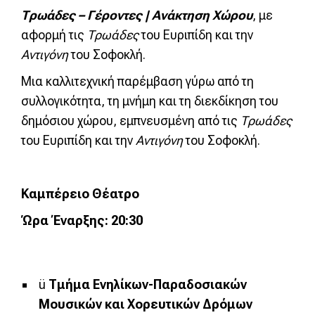
Τρωάδες – Γέροντες | Ανάκτηση Χώρου
, με
αφορμή τις
Τρωάδες
του Ευριπίδη και την
Αντιγόνη
του Σοφοκλή.
Μια καλλιτεχνική παρέμβαση γύρω από τη
συλλογικότητα, τη μνήμη και τη διεκδίκηση του
δημόσιου χώρου, εμπνευσμένη από τις
Τρωάδες
του Ευριπίδη και την
Αντιγόνη
του Σοφοκλή.
Καμπέρειο Θέατρο
Ώρα Έναρξης:
20:30
ü
Τμήμα Ενηλίκων-Παραδοσιακών
Μουσικών και Χορευτικών Δρόμων