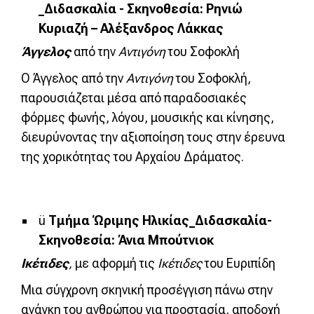
_Διδασκαλία - Σκηνοθεσία: Ρηνιώ
Κυριαζή – Αλέξανδρος Λάκκας
Άγγελος
από την
Αντιγόνη
του Σοφοκλή
Ο Άγγελος από την
Αντιγόνη
του Σοφοκλή,
παρουσιάζεται μέσα από παραδοσιακές
φόρμες φωνής, λόγου, μουσικής και κίνησης,
διευρύνοντας την αξιοποίηση τους στην έρευνα
της χορικότητας του Αρχαίου Δράματος.
ü
Τμήμα Ώριμης Ηλικίας_Διδασκαλία-
Σκηνοθεσία: Άνια Μπούτνιοκ
Ικέτιδες
,
με αφορμή τις
Ικέτιδες
του Ευριπίδη
Μια σύγχρονη σκηνική προσέγγιση πάνω στην
ανάγκη του ανθρώπου για προστασία, αποδοχή