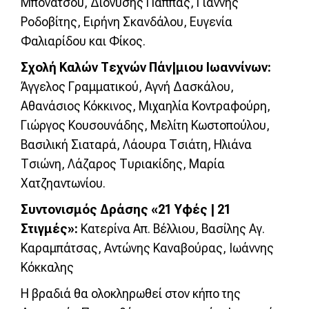
Μπονάτσου, Διονύσης Παππάς, Γιάννης
Ροδοβίτης, Ειρήνη Σκανδάλου, Ευγενία
Φαλιαρίδου και Φίκος.
Σχολή Καλών Τεχνών Πάν|μιου Ιωαννίνων:
Άγγελος Γραμματικού, Αγνή Δασκάλου,
Αθανάσιος Κόκκινος, Μιχαηλία Κοντραφούρη,
Γιώργος Κουσουνάδης, Μελίτη Κωστοπούλου,
Βασιλική Σιαταρά, Λάουρα Τσιάτη, Ηλιάνα
Τσιώνη, Λάζαρος Τυριακίδης, Μαρία
Χατζηαντωνίου.
Συντονισμός Δράσης «21 Υφές | 21
Στιγμές»:
Κατερίνα Απ. Βέλλιου, Βασίλης Αγ.
Καραμπάτσας, Αντώνης Καναβούρας, Ιωάννης
Κόκκαλης
Η βραδιά θα ολοκληρωθεί στον κήπο της