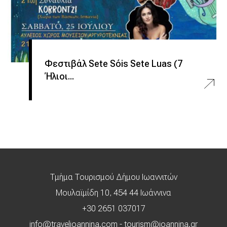
Φεστιβάλ Sete Sóis Sete Luas (7
Ήλιοι...
Τμήμα Τουρισμού Δήμου Ιωαννιτών
Μουλαϊμίδη 10, 454 44 Ιωάννινα
+30 2651 037017
info@travelioannina.com
-
tourism@ioannina.gr