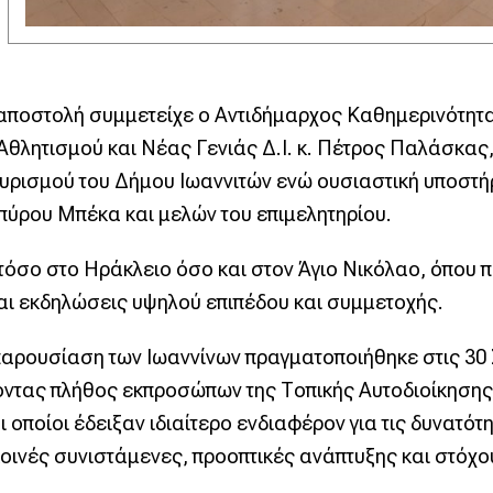
 αποστολή συμμετείχε ο Αντιδήμαρχος Καθημερινότητ
λητισμού και Νέας Γενιάς Δ.Ι. κ. Πέτρος Παλάσκας,
ουρισμού του Δήμου Ιωαννιτών ενώ ουσιαστική υποστήρ
Σπύρου Μπέκα και μελών του επιμελητηρίου.
τόσο στο Ηράκλειο όσο και στον Άγιο Νικόλαο, όπου
αι εκδηλώσεις υψηλού επιπέδου και συμμετοχής.
παρουσίαση των Ιωαννίνων πραγματοποιήθηκε στις 30
ντας πλήθος εκπροσώπων της Τοπικής Αυτοδιοίκησης,
οι οποίοι έδειξαν ιδιαίτερο ενδιαφέρον για τις δυνατ
οινές συνιστάμενες, προοπτικές ανάπτυξης και στόχου