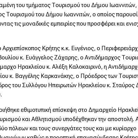
μένη του τμήματος Τουρισμού του Δήμου Ιωαννιτών, 
ος Τουρισμού του Δήμου Ιωαννιτών, ο οποίος παρουσ
ντας τις μοναδικές εμπειρίες που προσφέρει και ενι
Αρχιεπίσκοπος Κρήτης κ.κ. Ευγένιος, ο Περιφερειάρχ
ουλίου κ. Ευάγγελος Ζάχαρης, ο Αντιδήμαρχος Τουρι
αρχο Ηρακλείου κ. Αλέξη Καλοκαιρινό, η Αντιδήμαρχ
ίου κ. Βαγγέλης Καρκανάκης, ο Πρόεδρος των Τουρισ
εδρος του Συλλόγου Ηπειρωτών Ηρακλείου κ. Σταύρος
.
οιήθηκε εθιμοτυπική επίσκεψη στο Δημαρχείο Ηρακλε
Τουρισμού και Αθλητισμού υποδέχθηκαν την αποστολή.
ύο πόλεων και τους συνεργάτες τους και με κυρίαρχο
Ιωαννίνων καθώς η προοπτική επανασύνδεσης Κρήτης 