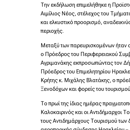
Την εκδήλωση επιμελήθηκε η Προϊστα
Αιμίλιος Νέος, στέλεχος του Τμήματ
και ελκυστικό προορισμό, αναδεικνύο
περιοχής.
Μεταξύ των παρευρισκομένων ήταν ο 
ο Πρόεδρος του Περιφερειακού Συμβ
Αγριμανάκης εκπροσωπώντας τον Δήμ
Πρόεδρος του Επιμελητηρίου Ηρακλε
Κρήτης κ. Μιχάλης Βλατάκης, ο πρό
Ξενοδόχων και φορείς του τουρισμού
Το πρωί της ίδιας ημέρας πραγματοπ
Καλοκαιρινός και οι Αντιδήμαρχοι 
τους Αντιδημάρχους Τουρισμού των δ
αεροπορικής σύνδεσης Ηρακλείου – 