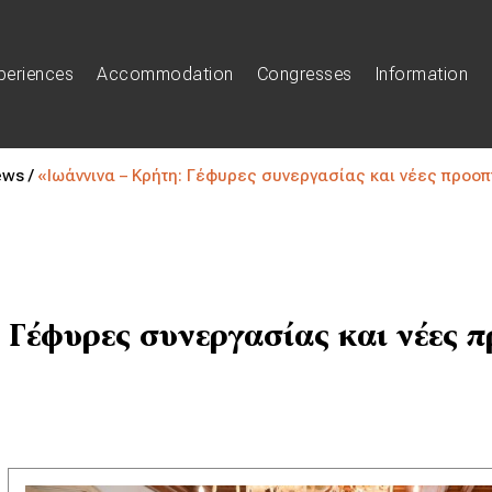
periences
Accommodation
Congresses
Information
ews /
«Ιωάννινα – Κρήτη: Γέφυρες συνεργασίας και νέες προο
 Γέφυρες συνεργασίας και νέες π