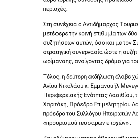
περιοχές.
Στη συνέχεια ο Αντιδήμαρχος Τουρισ
μετέφερε την κοινή επιθυμία των δύ
συζητήσεων αυτών, όσο και με τον Σ
στρατηγική συνεργασία ώστε η συζήτ
ωρίμανσης, ανοίγοντας δρόμο για το
Τέλος, η δεύτερη εκδήλωση έλαβε χώ
Αγίου Νικολάου κ. Εμμανουήλ Μενεγά
Περιφερειακής Ενότητας Λασιθίου, τ
Χαριτάκη, Πρόεδρο Επιμελητηρίου Λα
πρόεδρο του Συλλόγου Ηπειρωτών Λασ
«προορισμού τεσσάρων εποχών» .