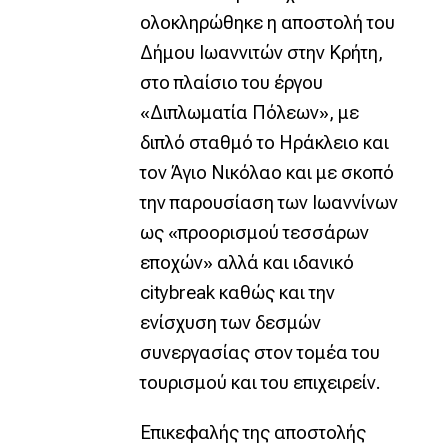
ολοκληρώθηκε η αποστολή του
Δήμου Ιωαννιτών στην Κρήτη,
στο πλαίσιο του έργου
«Διπλωματία Πόλεων», με
διπλό σταθμό το Ηράκλειο και
τον Άγιο Νικόλαο και με σκοπό
την παρουσίαση των Ιωαννίνων
ως «προορισμού τεσσάρων
εποχών» αλλά και ιδανικό
citybreak καθώς και την
ενίσχυση των δεσμών
συνεργασίας στον τομέα του
τουρισμού και του επιχειρείν.
Επικεφαλής της αποστολής