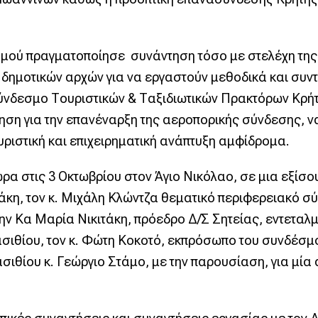
μού πραγματοποίησε συνάντηση τόσο με στελέχη της 
ο δημοτικών αρχών για να εργαστούν μεθοδικά και συ
ύνδεσμο Τουριστικών & Ταξιδιωτικών Πρακτόρων Κρήτη
ηση για την επανέναρξη της αεροπορικής σύνδεσης, 
υριστική και επιχειρηματική ανάπτυξη αμφίδρομα.
ρα στις 3 Οκτωβρίου στον Άγιο Νικόλαο, σε μια εξίσ
κη, τον κ. Μιχάλη Κλώντζα θεματικό περιφερειακό σ
ην Κα Μαρία Νικιτάκη, πρόεδρο Δ/Σ Σητείας, εντεταλμ
σιθίου, τον κ. Φώτη Κοκοτό, εκπρόσωπο του συνδέσμ
ιθίου κ. Γεώργιο Στάμο, με την παρουσίαση, για μία