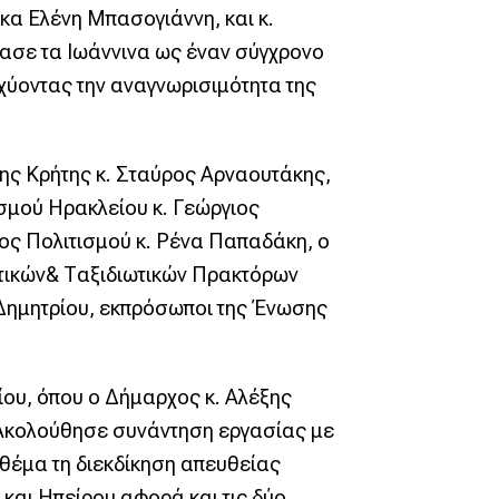
κα Ελένη Μπασογιάννη, και κ.
ίασε τα Ιωάννινα ως έναν σύγχρονο
σχύοντας την αναγνωρισιμότητα της
ης Κρήτης κ. Σταύρος Αρναουτάκης,
σμού Ηρακλείου κ. Γεώργιος
ος Πολιτισμού κ. Ρένα Παπαδάκη, ο
τικών& Ταξιδιωτικών Πρακτόρων
 Δημητρίου, εκπρόσωποι της Ένωσης
ίου, όπου ο Δήμαρχος κ. Αλέξης
 Ακολούθησε συνάντηση εργασίας με
 θέμα τη διεκδίκηση απευθείας
και Ηπείρου αφορά και τις δύο