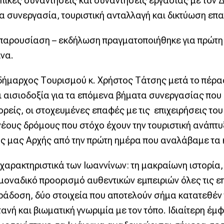
ικές συναντήσεις και συναντήσεις εργασίας με τον Δ
α συνεργασία, τουριστική ανταλλαγή και δικτύωση επ
 παρουσίαση – εκδήλωση πραγματοποιήθηκε για πρώτη 
να.
ήμαρχος Τουρισμού κ. Χρήστος Τάτσης μετά το πέρας 
ι αισιοδοξία για τα επόμενα βήματα συνεργασίας που
ρείς, οι στοχευμένες επαφές με τις επιχειρήσεις του 
 νέους δρόμους που στόχο έχουν την τουριστική ανάπτυ
ής μας Αρχής από την πρώτη ημέρα που αναλάβαμε τα
χαρακτηριστικά των Ιωαννίνων: τη μακραίωνη ιστορία,
μοναδικό προορισμό αυθεντικών εμπειριών όλες τις ε
ράδοση, δύο στοιχεία που αποτελούν σήμα κατατεθέν 
ανή και βιωματική γνωριμία με τον τόπο. Ιδιαίτερη έ