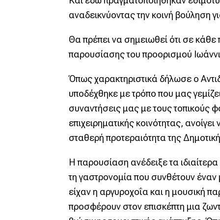
Και εδώ πραγματοποιήθηκαν εθιμοτυπ
αναδεικνύοντας την κοινή βούληση γι
Θα πρέπει να σημειωθεί ότι σε κάθε
παρουσίασης του προορισμού Ιωάννι
Όπως χαρακτηριστικά δήλωσε ο Αντιδ
υποδέχθηκε με τρόπο που μας γεμίζε
συναντήσεις μας με τους τοπικούς φο
επιχειρηματικής κοινότητας, ανοίγει
σταθερή προτεραιότητα της Δημοτικ
Η παρουσίαση ανέδειξε τα ιδιαίτερα 
τη γαστρονομία που συνθέτουν έναν 
είχαν η αργυροχοΐα και η μουσική πα
προσφέρουν στον επισκέπτη μια ζωντ