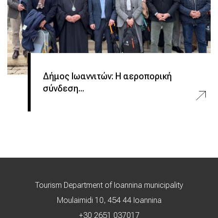
Δήμος Ιωαννιτών: Η αεροπορική
σύνδεση...
Tourism Department of Ioannina municipality
Moulaimidi 10, 454 44 Ioannina
+30 2651 037017