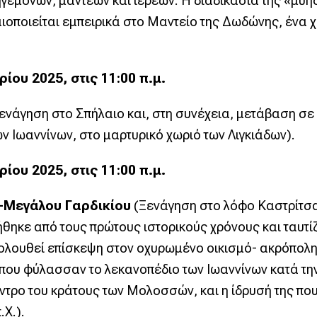
ηγεμόνων, μάντεων και ιερέων. Η διαδικασία της «μύ
οποιείται εμπειρικά στο Μαντείο της Δωδώνης, ένα χ
ου 2025, στις 11:00 π.μ.
ενάγηση στο Σπήλαιο και, στη συνέχεια, μετάβαση σε
ν Ιωαννίνων, στο μαρτυρικό χωριό των Λιγκιάδων).
ου 2025, στις 11:00 π.μ.
-Μεγάλου Γαρδικίου
(Ξενάγηση στο λόφο Καστρίτσα
ηκε από τους πρώτους ιστορικούς χρόνους και ταυτίζ
λουθεί επίσκεψη στον οχυρωμένο οικισμό- ακρόπολη 
ς που φύλασσαν το λεκανοπέδιο των Ιωαννίνων κατά την
ρο του κράτους των Μολοσσών, και η ίδρυσή της που
.X.).