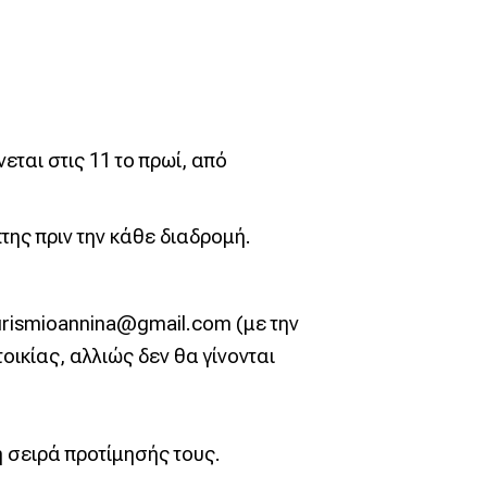
εται στις 11 το πρωί, από
της πριν την κάθε διαδρομή.
urismioannina@gmail.com
(με την
ικίας, αλλιώς δεν θα γίνονται
 σειρά προτίμησής τους.