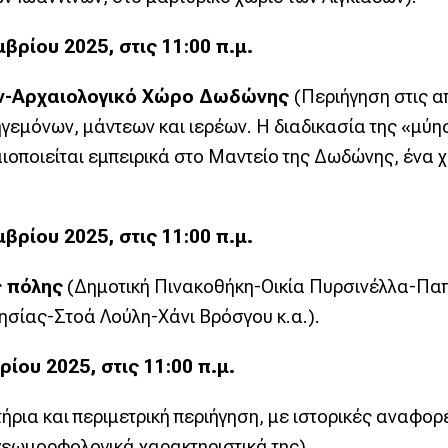
ρίου 2025, στις 11:00 π.μ.
ων-Αρχαιολογικό Χώρο Δωδώνης
(Περιήγηση στις α
ηγεμόνων, μάντεων και ιερέων. Η διαδικασία της «μύ
οποιείται εμπειρικά στο Μαντείο της Δωδώνης, ένα χ
ρίου 2025, στις 11:00 π.μ.
ς πόλης
(Δημοτική Πινακοθήκη-Οικία Πυρσινέλλα-Πα
σίας-Στοά Λούλη-Χάνι Βρόσγου κ.α.).
ου 2025, στις 11:00 π.μ.
ρια και περιμετρική περιήγηση, με ιστορικές αναφορέ
γεωμορφολογικά χαρακτηριστικά της).