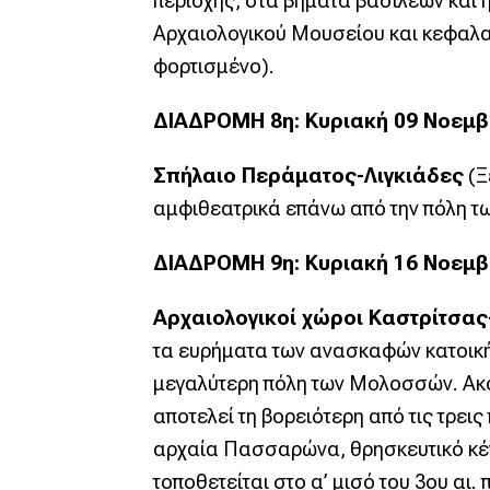
περιοχής, στα βήματα βασιλέων και 
Αρχαιολογικού Μουσείου και κεφαλαι
φορτισμένο).
ΔΙΑΔΡΟΜΗ 8η: Κυριακή 09 Νοεμβρί
Σπήλαιο Περάματος-Λιγκιάδες
(Ξ
αμφιθεατρικά επάνω από την πόλη τω
ΔΙΑΔΡΟΜΗ 9η: Κυριακή 16 Νοεμβρί
Αρχαιολογικοί χώροι Καστρίτσας
τα ευρήματα των ανασκαφών κατοικήθ
μεγαλύτερη πόλη των Μολοσσών. Ακο
αποτελεί τη βορειότερη από τις τρει
αρχαία Πασσαρώνα, θρησκευτικό κέντ
τοποθετείται στο α’ μισό του 3ου αι. π