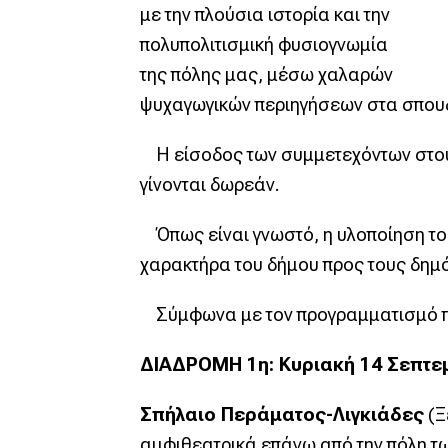
με την πλούσια ιστορία και την
πολυπολιτισμική φυσιογνωμία
της πόλης μας, μέσω χαλαρών
ψυχαγωγικών περιηγήσεων στα σπουδ
Η είσοδος των συμμετεχόντων στους
γίνονται δωρεάν.
Όπως είναι γνωστό, η υλοποίηση το
χαρακτήρα του δήμου προς τους δημό
Σύμφωνα με τον προγραμματισμό που
ΔΙΑΔΡΟΜΗ 1η: Κυριακή 14 Σεπτεμβ
Σπήλαιο Περάματος-Λιγκιάδες
(Ξ
αμφιθεατρικά επάνω από την πόλη τω