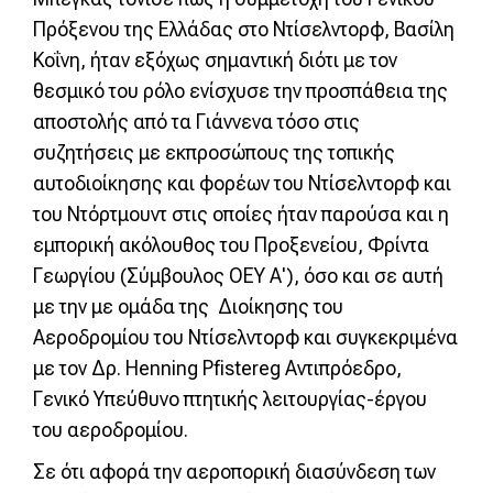
Πρόξενου της Ελλάδας στο Ντίσελντορφ, Βασίλη
Κοΐνη, ήταν εξόχως σημαντική διότι με τον
θεσμικό του ρόλο ενίσχυσε την προσπάθεια της
αποστολής από τα Γιάννενα τόσο στις
συζητήσεις με εκπροσώπους της τοπικής
αυτοδιοίκησης και φορέων του Ντίσελντορφ και
του Ντόρτμουντ στις οποίες ήταν παρούσα και η
εμπορική ακόλουθος του Προξενείου, Φρίντα
Γεωργίου (Σύμβουλος ΟΕΥ Α'), όσο και σε αυτή
με την με ομάδα της Διοίκησης του
Αεροδρομίου του Ντίσελντορφ και συγκεκριμένα
με τον Δρ. Henning Pfistereg Αντιπρόεδρο,
Γενικό Υπεύθυνο πτητικής λειτουργίας-έργου
του αεροδρομίου.
Σε ότι αφορά την αεροπορική διασύνδεση των