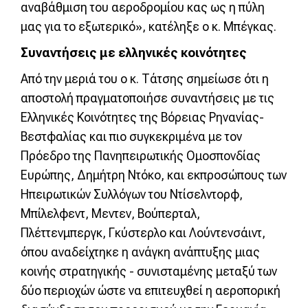
αναβάθμιση του αεροδρομίου κας ως η πύλη
μας για το εξωτερικό», κατέληξε ο κ. Μπέγκας.
Συναντήσεις με ελληνικές κοινότητες
Από την μεριά του ο κ. Τάτσης σημείωσε ότι η
αποστολή πραγματοποιήσε συναντήσεις με τις
Ελληνικές Κοινότητες της Βόρειας Ρηνανίας-
Βεστφαλίας και πιο συγκεκριμένα με τον
Πρόεδρο της Πανηπειρωτικής Ομοσπονδίας
Ευρώπης, Δημήτρη Ντόκο, και εκπροσώπους των
Ηπειρωτικών Συλλόγων του Ντίσελντορφ,
Μπίλελφεντ, Μεντεν, Βούπερταλ,
Πλέττενμπεργκ, Γκύστερλο και Λούντενσάιντ,
όπου αναδείχτηκε η ανάγκη ανάπτυξης μιας
κοινής στρατηγικής - συνισταμένης μεταξύ των
δύο περιοχών ώστε να επιτευχθεί η αεροπορική