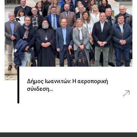
Δήμος Ιωαννιτών: Η αεροπορική
σύνδεση...